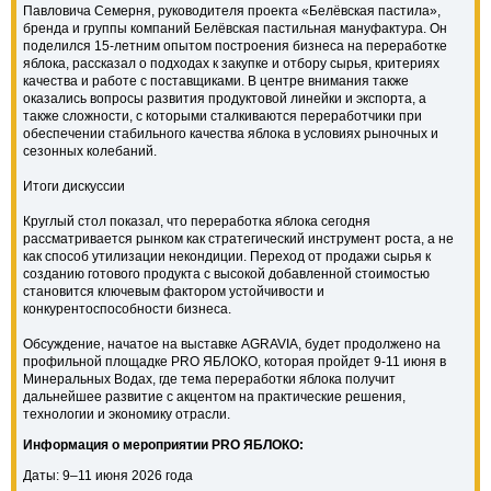
Павловича Семерня, руководителя проекта «Белёвская пастила»,
бренда и группы компаний Белёвская пастильная мануфактура. Он
поделился 15-летним опытом построения бизнеса на переработке
яблока, рассказал о подходах к закупке и отбору сырья, критериях
качества и работе с поставщиками. В центре внимания также
оказались вопросы развития продуктовой линейки и экспорта, а
также сложности, с которыми сталкиваются переработчики при
обеспечении стабильного качества яблока в условиях рыночных и
сезонных колебаний.
Итоги дискуссии
Круглый стол показал, что переработка яблока сегодня
рассматривается рынком как стратегический инструмент роста, а не
как способ утилизации некондиции. Переход от продажи сырья к
созданию готового продукта с высокой добавленной стоимостью
становится ключевым фактором устойчивости и
конкурентоспособности бизнеса.
Обсуждение, начатое на выставке AGRAVIA, будет продолжено на
профильной площадке PRO ЯБЛОКО, которая пройдет 9-11 июня в
Минеральных Водах, где тема переработки яблока получит
дальнейшее развитие с акцентом на практические решения,
технологии и экономику отрасли.
Информация о мероприятии
PRO
ЯБЛОКО:
Даты: 9–11 июня 2026 года