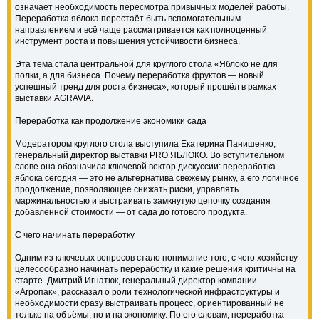
означает необходимость пересмотра привычных моделей работы.
Переработка яблока перестаёт быть вспомогательным
направлением и всё чаще рассматривается как полноценный
инструмент роста и повышения устойчивости бизнеса.
Эта тема стала центральной для круглого стола «Яблоко не для
полки, а для бизнеса. Почему переработка фруктов — новый
успешный тренд для роста бизнеса», который прошёл в рамках
выставки AGRAVIA.
Переработка как продолжение экономики сада
Модератором круглого стола выступила Екатерина Панишенко,
генеральный директор выставки PRO ЯБЛОКО. Во вступительном
слове она обозначила ключевой вектор дискуссии: переработка
яблока сегодня — это не альтернатива свежему рынку, а его логичное
продолжение, позволяющее снижать риски, управлять
маржинальностью и выстраивать замкнутую цепочку создания
добавленной стоимости — от сада до готового продукта.
С чего начинать переработку
Одним из ключевых вопросов стало понимание того, с чего хозяйству
целесообразно начинать переработку и какие решения критичны на
старте. Дмитрий Игнатюк, генеральный директор компании
«Агропак», рассказал о роли технологической инфраструктуры и
необходимости сразу выстраивать процесс, ориентированный не
только на объёмы, но и на экономику. По его словам, переработка