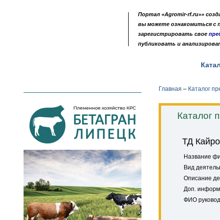
Портал «Agromir-rf.ru»» соз
вы можете ознакомиться с
зарегистрировать свое
пре
публиковать и анализирова
Новости
Выставки
Доска объявлений
Ката
•
•
•
Главная
–
Каталог п
Каталог 
ТД Кайро
Название ф
Вид деятель
Описание де
Доп. информ
ФИО руковод