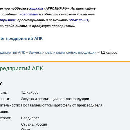
дан при поддержке
журнала
«АГРОМИР РФ». На этом сайте
 последними
новостями
из области сельского хозяйства,
дприятие
, просматривать и размещать
объявления
,
ть прайс-листы на продукцию предприятий.
лог предприятий АПК
Публикации
О нас
•
•
редприятий АПК
–
Закупка и реализация сельхозпродукции
–
ТД Кайрос
предприятий АПК
с
ирмы:
ТД Кайрос
ности:
Закупка и реализация сельхозпродукции
ятельности:
Поставляем оптом картофель от производителя.
ация:
ителя:
Владислав
Страна: Россия
Округ: