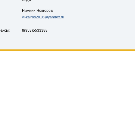
Нижний Новгород
vl-kairos2016@yandex.ru
аксы:
8(953)5533388