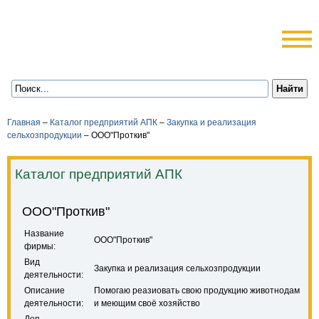
Главная
–
Каталог предприятий АПК
–
Закупка и реализация
сельхозпродукции
–
ООО"Проткив"
Каталог предприятий АПК
ООО"Проткив"
Название
ООО"Проткив"
фирмы:
Вид
Закупка и реализация сельхозпродукции
деятельности:
Описание
Помогаю реазиовать свою продукцию животнодам
деятельности:
и меющим своё хозяйство