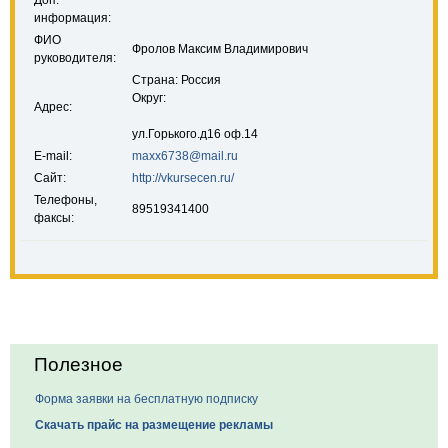
Доп.
информация:
ФИО
Фролов Максим Владимирович
руководителя:
Страна: Россия
Округ:
Адрес:
ул.Горького.д16 оф.14
E-mail:
maxx6738@mail.ru
Сайт:
http://vkursecen.ru/
Телефоны,
89519341400
факсы:
Полезное
Форма заявки на бесплатную подписку
Скачать прайс на размещение рекламы