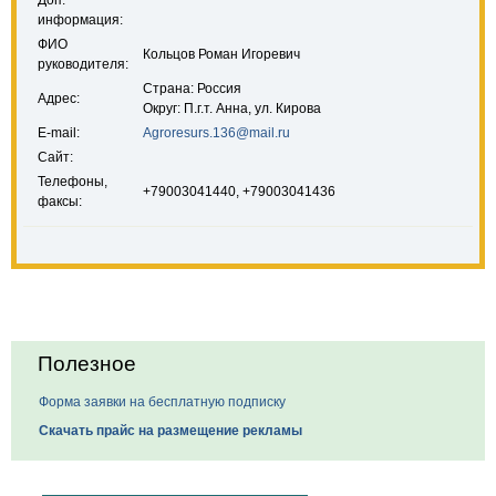
Доп.
информация:
ФИО
Кольцов Роман Игоревич
руководителя:
Страна: Россия
Адрес:
Округ: П.г.т. Анна, ул. Кирова
E-mail:
Agroresurs.136@mail.ru
Сайт:
Телефоны,
+79003041440, +79003041436
факсы:
Полезное
Форма заявки на бесплатную подписку
Скачать прайс на размещение рекламы