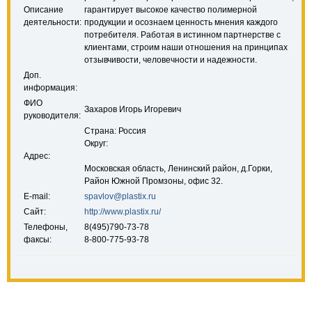
Описание
гарантирует высокое качество полимерной
деятельности:
продукции и осознаем ценность мнения каждого
потребителя. Работая в истинном партнерстве с
клиентами, строим наши отношения на принципах
отзывчивости, человечности и надежности.
Доп.
информация:
ФИО
Захаров Игорь Игоревич
руководителя:
Страна: Россия
Округ:
Адрес:
Московская область, Ленинский район, д.Горки,
Район Южной Промзоны, офис 32.
E-mail:
spavlov@plastix.ru
Сайт:
http://www.plastix.ru/
Телефоны,
8(495)790-73-78
факсы:
8-800-775-93-78