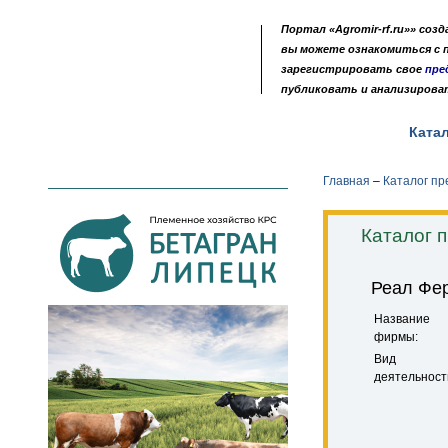
Портал «Agromir-rf.ru»» соз
вы можете ознакомиться с
зарегистрировать свое
пре
публиковать и анализирова
Новости
Выставки
Доска объявлений
Ката
•
•
•
Главная
–
Каталог п
Каталог 
Реал Фе
Название
фирмы:
Вид
деятельност