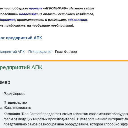
дан при поддержке
журнала
«АГРОМИР РФ». На этом сайте
 последними
новостями
из области сельского хозяйства,
дприятие
, просматривать и размещать
объявления
,
ть прайс-листы на продукцию предприятий.
лог предприятий АПК
Публикации
О нас
•
•
редприятий АПК
–
Птицеводство
–
Реал Фермер
предприятий АПК
рмер
Реал Фермер
Птицеводство
и:
Животноводство
Компания "RealFarmer" предлагает своим клиентам современное оборудов
ферм от ведущих мировых производителей. В каталоге нашего интернет-м
представлено самое разнообразное оборудование, которое способно эфф