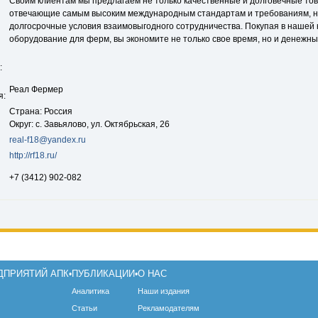
Своим клиентам мы предлагаем не только качественные и долговечные то
отвечающие самым высоким международным стандартам и требованиям, н
долгосрочные условия взаимовыгодного сотрудничества. Покупая в нашей
оборудование для ферм, вы экономите не только свое время, но и денежны
:
Реал Фермер
я:
Страна: Россия
Округ: с. Завьялово, ул. Октябрьская, 26
real-f18@yandex.ru
http://rf18.ru/
+7 (3412) 902-082
ДПРИЯТИЙ АПК
ПУБЛИКАЦИИ
О НАС
•
•
Аналитика
Наши издания
Статьи
Рекламодателям