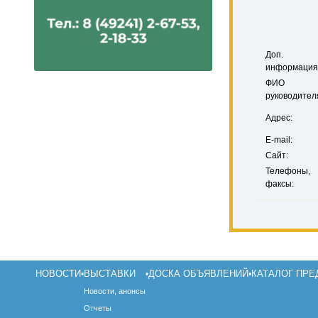
Доп.
информация
ФИО
руководител
Адрес:
E-mail:
Сайт:
Телефоны,
факсы:
НОВОСТИ
ВЫСТАВКИ
ДОСКА ОБЪЯВЛЕНИЙ
КАТАЛОГ ПРЕ
•
•
•
Новости, анонсы
Отчеты