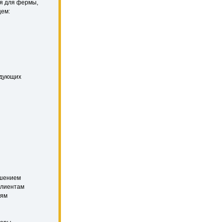
ия для фермы,
щем:
едующих
чшением
клиентам
тям