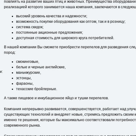
повлиять на развитие ваших птиц и животных. Преимущества оборудован
реализацией которого занимается наша компания, заключаются в следую
высокий уровень качества и надежности;
возможность покупки оборудования как оптом, так и в розницу;
система скидок;
постоянные акционные предложения;
доступная стоимость для широкого круга потребителей.
В нашей компании Вы сможете приобрести перепелов для разведения сл
пород:
смокинговые,
белые и черные английские,
и:
маньчжурские,
эстонцы,
фараоны,
техасские бройлерные.
А также пищевое и инкубационное яйцо и тушки перепелов.
Компания непрерывно развивается, совершенствуется, работает над улу
существующих технологий и внедряет новые, стремясь предложить своим 
именно те решения, которые бы максимально соответствовали потребнос
современного рынка.