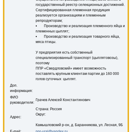
государственный реестр селекционных достижений.
Сертифицированная племенная продукция
реализуется организациям и племенным
репродукторам;
• Производство и реализация племенного яйца и
племенных цыплят;
• Производство и реализация товарного яйца,
мяса птицы.
У предприятия есть собственный
специализированный транспорт (цыплятовозы),
поэтому
ППР «Свердловский» имеет возможность
поставлять крупным клиентам партии до 160 000
голов суточных цыплят.
Доп.
информация:
ФИО
Грачев Алексей Константинович
руководителя:
Страна: Россия
Округ:
Адрес:
Камышловский р-он, д. Баранникова, ул. Лесная, 9Б
E-mail:
ppr-ural@yandex.ru