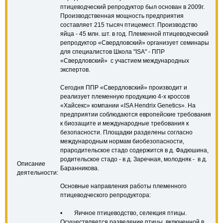
птицеводческий репродуктор был основан в 2009г.
Производственная мощность предприятия
составляет 215 тысяч птицемест. Производство
яйца - 45 млн. шт. в год. Племенной птицеводческий
репродуктор «Свердловский» организует семинары
для специалистов Школа "ISA" - ППР
«Свердловский» с участием международных
экспертов.
Сегодня ППР «Свердловский» производит и
реализует племенную продукцию 4-х кроссов
«Хайсекс» компании «ISA Hendrix Genetics». На
предприятии соблюдаются европейские требования
к биозащите и международные требования к
безопасности. Площадки разделены согласно
международным нормам биобезопасности,
прародительское стадо содержится в д. Фадюшина,
родительское стадо - в д. Заречная, молодняк - в д.
Описание
Баранникова.
деятельности:
Основные направления работы племенного
птицеводческого репродуктора:
• Яичное птицеводство, селекция птицы.
Осуществляется разведение птицы, включенной в