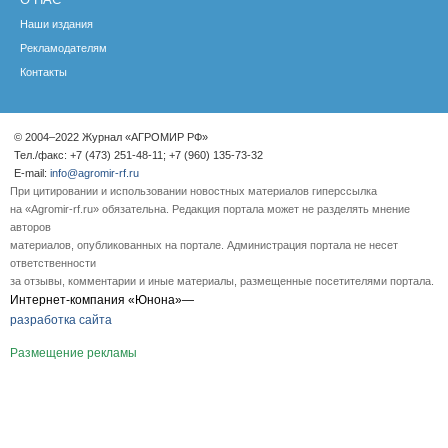
Наши издания
Рекламодателям
Контакты
© 2004–2022 Журнал «АГРОМИР РФ»
Тел./факс: +7 (473) 251-48-11; +7 (960) 135-73-32
E-mail:
info@agromir-rf.ru
При цитировании и использовании новостных материалов гиперссылка
на «Agromir-rf.ru» обязательна. Редакция портала может не разделять мнение
авторов
материалов, опубликованных на портале. Администрация портала не несет
ответственности
за отзывы, комментарии и иные материалы, размещенные посетителями портала.
Интернет-компания «Юнона»—
разработка сайта
Размещение рекламы