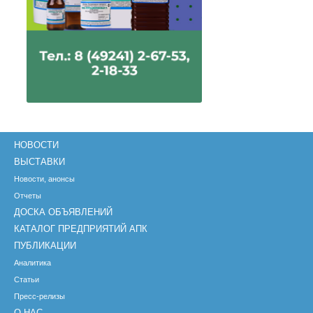
НОВОСТИ
ВЫСТАВКИ
Новости, анонсы
Отчеты
ДОСКА ОБЪЯВЛЕНИЙ
КАТАЛОГ ПРЕДПРИЯТИЙ АПК
ПУБЛИКАЦИИ
Аналитика
Статьи
Пресс-релизы
О НАС