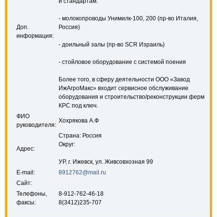
и стандартам:
- молокопроводы Унимилк-100, 200 (пр-во Италия,
Доп.
Россия)
информация:
- доильный залы (пр-во SCR Израиль)
- стойловое оборудование с системой поения
Более того, в сферу деятельности ООО «Завод
ИжАгроМакс» входит сервисное обслуживание
оборудования и строительство/реконструкции ферм
КРС под ключ.
ФИО
Хохрякова А.Ф
руководителя:
Страна: Россия
Округ:
Адрес:
УР, г. Ижевск, ул. Живсовхозная 99
E-mail:
8912762@mail.ru
Сайт:
Телефоны,
8-912-762-46-18
факсы:
8(3412)235-707