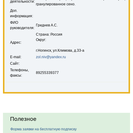
деятельности:
гранулированное сено.
Доп.
информация:
ФИО
Гриднев А.С.
руководителя:
Страна: Россия
Округ:
Адрес:
г.Ногинск, ул.Климова, д.33-а
E-mail:
zol.niv@yandex.ru
Сайт:
Телефоны,
89255339377
факсы:
Полезное
Форма заявки на бесплатную подписку