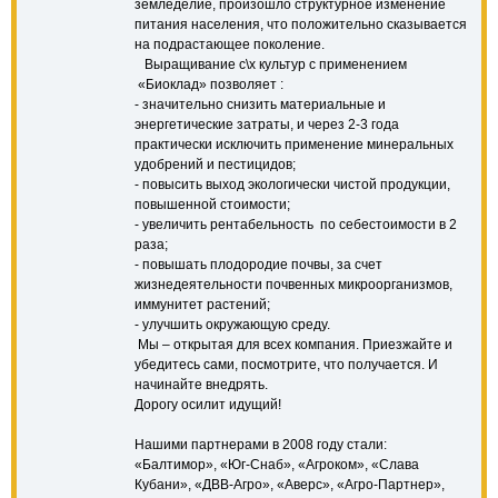
земледелие, произошло структурное изменение
питания населения, что положительно сказывается
на подрастающее поколение.
Выращивание с\х культур с применением
«Биоклад» позволяет :
- значительно снизить материальные и
энергетические затраты, и через 2-3 года
практически исключить применение минеральных
удобрений и пестицидов;
- повысить выход экологически чистой продукции,
повышенной стоимости;
- увеличить рентабельность по себестоимости в 2
раза;
- повышать плодородие почвы, за счет
жизнедеятельности почвенных микроорганизмов,
иммунитет растений;
- улучшить окружающую среду.
Мы – открытая для всех компания. Приезжайте и
убедитесь сами, посмотрите, что получается. И
начинайте внедрять.
Дорогу осилит идущий!
Нашими партнерами в 2008 году стали:
«Балтимор», «Юг-Снаб», «Агроком», «Слава
Кубани», «ДВВ-Агро», «Аверс», «Агро-Партнер»,