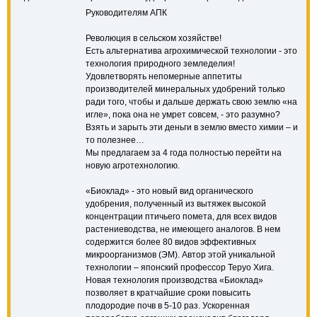
Руководителям АПК
Революция в сельском хозяйстве!
Есть альтернатива агрохимической технологии - это
технология природного земледелия!
Удовлетворять непомерные аппетиты
производителей минеральных удобрений только
ради того, чтобы и дальше держать свою землю «на
игле», пока она не умрет совсем, - это разумно?
Взять и зарыть эти деньги в землю вместо химии – и
то полезнее…
Мы предлагаем за 4 года полностью перейти на
новую агротехнологию.
«Биоклад» - это новый вид органического
удобрения, полученный из вытяжек высокой
концентрации птичьего помета, для всех видов
растениеводства, не имеющего аналогов. В нем
содержится более 80 видов эффективных
микроорганизмов (ЭМ). Автор этой уникальной
технологии – японский профессор Теруо Хига.
Новая технология производства «Биоклад»
позволяет в кратчайшие сроки повысить
плодородие почв в 5-10 раз. Ускоренная