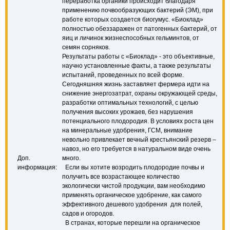
переработка органики происходит благодаря
применению почвообразующих бактерий (ЭМ), при
работе которых создается биогумус. «Биоклад»
полностью обеззаражен от патогенных бактерий, от
яиц и личинок жизнеспособных гельминтов, от
семян сорняков.
Результаты работы с «Биоклад» - это объективные,
научно установленные факты, а также результаты
испытаний, проведенных по всей форме.
Сегодняшняя жизнь заставляет фермера идти на
снижение энергозатрат, охраны окружающей среды,
разработки оптимальных технологий, с целью
получения высоких урожаев, без нарушения
потенциального плодородия. В условиях роста цен
на минеральные удобрения, ГСМ, внимание
невольно привлекает вечный крестьянский резерв –
навоз, но его требуется в натуральном виде очень
Доп.
много.
информация:
Если вы хотите возродить плодородие почвы и
получить все возрастающее количество
экологически чистой продукции, вам необходимо
применять органическое удобрение, как самого
эффективного дешевого удобрения для полей,
садов и огородов.
В странах, которые перешли на органическое