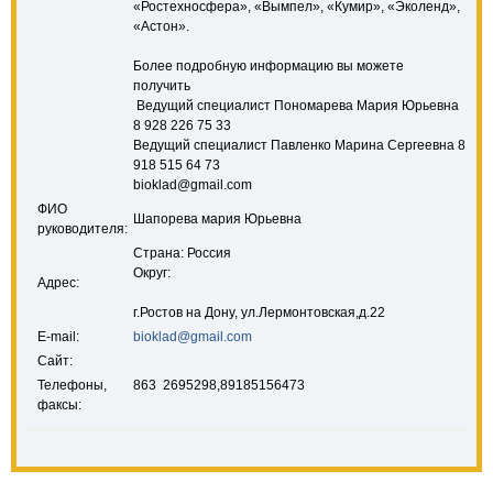
«Ростехносфера», «Вымпел», «Кумир», «Эколенд»,
«Астон».
Более подробную информацию вы можете
получить
Ведущий специалист Пономарева Мария Юрьевна
8 928 226 75 33
Ведущий специалист Павленко Марина Сергеевна 8
918 515 64 73
bioklad@gmail.com
ФИО
Шапорева мария Юрьевна
руководителя:
Страна: Россия
Округ:
Адрес:
г.Ростов на Дону, ул.Лермонтовская,д.22
E-mail:
bioklad@gmail.com
Сайт:
Телефоны,
863 2695298,89185156473
факсы: