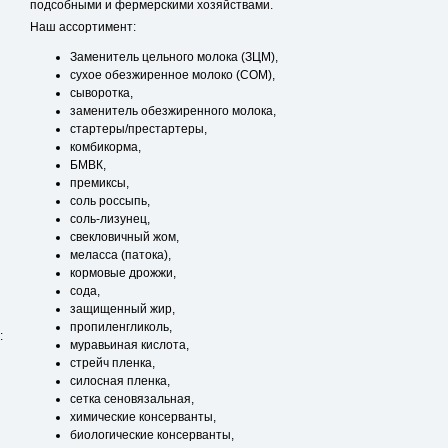
подсобными и фермерскими хозяйствами.
Наш ассортимент:
Заменитель цельного молока (ЗЦМ),
сухое обезжиренное молоко (СОМ),
сыворотка,
заменитель обезжиренного молока,
стартеры/престартеры,
комбикорма,
БМВК,
премиксы,
соль россыпь,
соль-лизунец,
свекловичный жом,
меласса (патока),
кормовые дрожжи,
сода,
защищенный жир,
пропиленгликоль,
:
муравьиная кислота,
стрейч пленка,
силосная пленка,
сетка сеновязальная,
химические консерванты,
биологические консерванты,