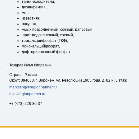
танки-охладители,
дезинфекция,
мел,
известняк,
ракушка,
жмых подсолнечный, соевый, рапсовый,
шрот подсолнечный, соевый,
трикальцийфосфат (ТКФ),
монокальцийфосфат,
дефторированный фосфат.
Токарев Илья Игоревич
я:
Страна: Россия
Округ: 394030, г. Воронеж, ул. Революции 1905 года, д. 82 и, 5 этаж
marketing@regionpartner.ru
http://regionpartner.ru
+7 (473) 228-80-37