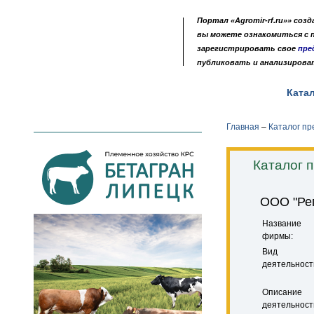
Портал «Agromir-rf.ru»» соз
вы можете ознакомиться с
зарегистрировать свое
пре
публиковать и анализирова
Новости
Выставки
Доска объявлений
Ката
•
•
•
Главная
–
Каталог п
Каталог 
ООО "Ре
Название
фирмы:
Вид
деятельност
Описание
деятельност