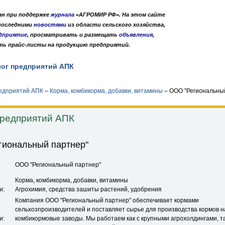
дан при поддержке
журнала
«АГРОМИР РФ». На этом сайте
 последними
новостями
из области сельского хозяйства,
дприятие
, просматривать и размещать
объявления
,
ть прайс-листы на продукцию предприятий.
лог предприятий АПК
Публикации
О нас
•
•
редприятий АПК
–
Корма, комбикорма, добавки, витамины
–
ООО "Региональный
предприятий АПК
гиональный партнер"
ООО "Региональный партнер"
Корма, комбикорма, добавки, витамины
и:
Агрохимия, средства зашиты растений, удобрения
Компания ООО "Региональный партнер" обеспечивает кормами
сельхозпроизводителей и поставляет сырье для производства кормов н
и:
комбикормовые заводы. Мы работаем как с крупными агрохолдингами, та