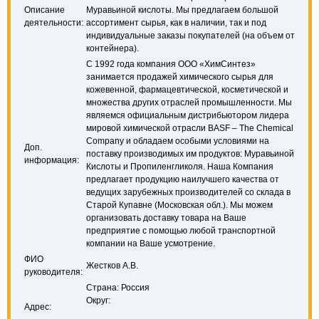
Описание
Муравьиной кислоты. Мы предлагаем большой
деятельности:
ассортимент сырья, как в наличии, так и под
индивидуальные заказы покупателей (на объем от
контейнера).
С 1992 года компания ООО «ХимСинтез»
занимается продажей химического сырья для
кожевенной, фармацевтической, косметической и
множества других отраслей промышленности. Мы
являемся официальным дистрибьютором лидера
мировой химической отрасли BASF – The Chemical
Company и обладаем особыми условиями на
Доп.
поставку производимых им продуктов: Муравьиной
информация:
Кислоты и Пропиленгликоля. Наша Компания
предлагает продукцию наилучшего качества от
ведущих зарубежных производителей со склада в
Старой Купавне (Московская обл.). Мы можем
организовать доставку товара на Ваше
предприятие с помощью любой транспортной
компании на Ваше усмотрение.
ФИО
Жестков А.В.
руководителя:
Страна: Россия
Округ:
Адрес: