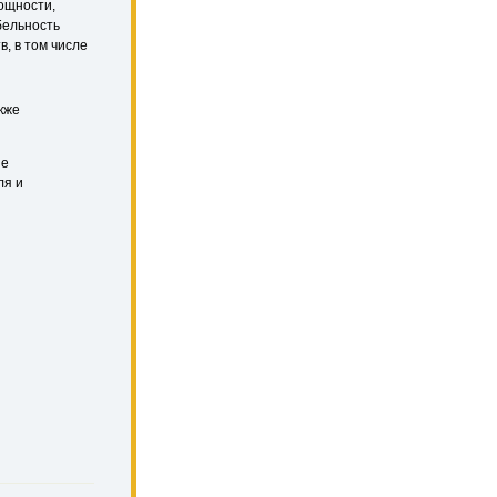
ощности,
бельность
, в том числе
кже
ие
ля и