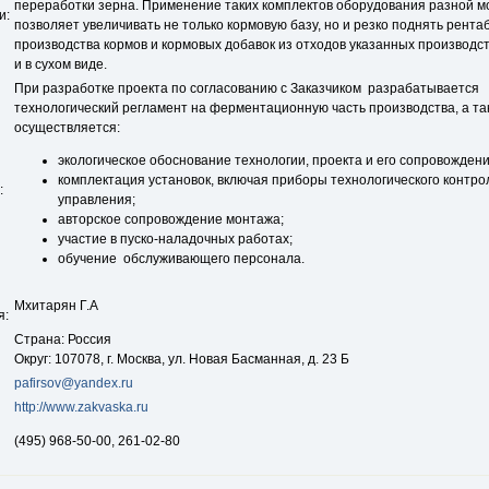
переработки зерна. Применение таких комплектов оборудования разной м
и:
позволяет увеличивать не только кормовую базу, но и резко поднять рента
производства кормов и кормовых добавок из отходов указанных производств
и в сухом виде.
При разработке проекта по согласованию с Заказчиком разрабатывается
технологический регламент на ферментационную часть производства, а та
осуществляется:
экологическое обоснование технологии, проекта и его сопровожден
комплектация установок, включая приборы технологического контро
:
управления;
авторское сопровождение монтажа;
участие в пуско-наладочных работах;
обучение обслуживающего персонала.
Мхитарян Г.А
я:
Страна: Россия
Округ: 107078, г. Москва, ул. Новая Басманная, д. 23 Б
pafirsov@yandex.ru
http://www.zakvaska.ru
(495) 968-50-00, 261-02-80