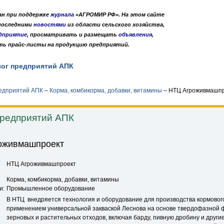
дан при поддержке
журнала
«АГРОМИР РФ». На этом сайте
 последними
новостями
из области сельского хозяйства,
дприятие
, просматривать и размещать
объявления
,
ть прайс-листы на продукцию предприятий.
лог предприятий АПК
Публикации
О нас
•
•
редприятий АПК
–
Корма, комбикорма, добавки, витамины
–
НТЦ Агроживмашпр
предприятий АПК
оживмашпроект
НТЦ Агроживмашпроект
Корма, комбикорма, добавки, витамины
и:
Промышленное оборудование
В НТЦ внедряется технология и оборудование для производства кормового
применением универсальной закваской Леснова на основе твердофазной
зерновых и растительных отходов, включая барду, пивную дробину и други