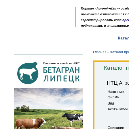
Портал «Agromir-rf.ru»» соз
вы можете ознакомиться с
зарегистрировать свое
пре
публиковать и анализирова
Новости
Выставки
Доска объявлений
Ката
•
•
•
Главная
–
Каталог п
Каталог 
НТЦ Агр
Название
фирмы:
Вид
деятельност
Описание