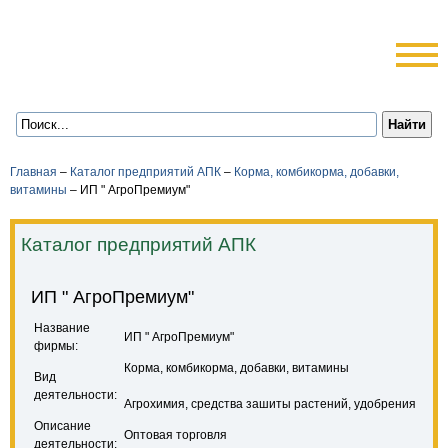
Главная
–
Каталог предприятий АПК
–
Корма, комбикорма, добавки,
витамины
–
ИП " АгроПремиум"
Каталог предприятий АПК
ИП " АгроПремиум"
Название
ИП " АгроПремиум"
фирмы:
Корма, комбикорма, добавки, витамины
Вид
деятельности:
Агрохимия, средства зашиты растений, удобрения
Описание
Оптовая торговля
деятельности: