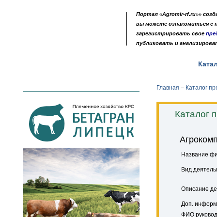
Портал «Agromir-rf.ru»» соз
вы можете ознакомиться с
зарегистрировать свое
пре
публиковать и анализирова
Новости
Выставки
Доска объявлений
Ката
•
•
•
Главная
–
Каталог п
Каталог 
Агрокомп
Название ф
Вид деятель
Описание де
Доп. информ
ФИО руковод