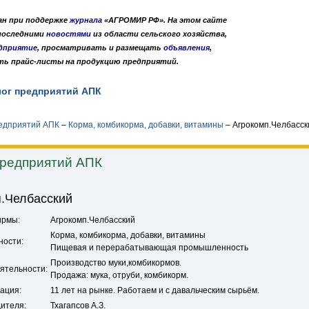
дан при поддержке
журнала
«АГРОМИР РФ». На этом сайте
 последними
новостями
из области сельского хозяйства,
дприятие
, просматривать и размещать
объявления
,
ть прайс-листы на продукцию предприятий.
лог предприятий АПК
Публикации
О нас
•
•
редприятий АПК
–
Корма, комбикорма, добавки, витамины
–
Агрокомп.Челбасск
предприятий АПК
.Челбасский
ирмы:
Агрокомп.Челбасский
Корма, комбикорма, добавки, витамины
ности:
Пищевая и перерабатывающая промышленность
Производство муки,комбикормов.
ятельности:
Продажа: мука, отруби, комбикорм.
ация:
11 лет на рынке. Работаем и с давальческим сырьём.
ителя:
Тхагапсов А.З.